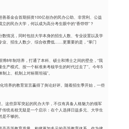
善基金会首期捐资100亿创办的民办公助、非营利、公益
立的民办大学，何以成为高分考生眼中的“香饽饽”？
分数情况，同时包括大学本身的招生人数、专业设置以及学
专业、招生人数少、综合收费低……更重要的是，“掌门
博8年制培养，打通了本科、硕士和博士之间的壁垒，“我
生产模式、按一个标准来考核学生的时代过去了”。今年5
体制上、机制上对标斯坦福”。
个性化培养的教育宣言赢得了舆论好评。随着招生季开始，一些
显。这些异军突起的民办大学，不仅有具备人格魅力的领军
于传统名校无疑是一个启示：在个人选择日益多元、大学生
然是不够的。
，提高高等教育质量，构建更加多元的高等教育体系。作为建