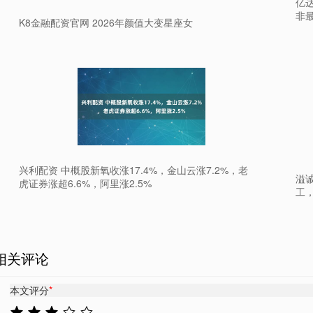
亿
非
K8金融配资官网 2026年颜值大变星座女
兴利配资 中概股新氧收涨17.4%，金山云涨7.2%，老
溢
虎证券涨超6.6%，阿里涨2.5%
工
相关评论
本文评分
*