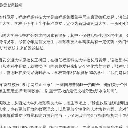
图据澎湃新闻
资料显示，福建福耀科技大学是由福耀集团董事局主席曹德旺发起，河仁慈
性大学。学校于今年上半年获准成立，定位为新型研究型大学。一所刚刚成
影响大学最低投档分数线的因素有很多，其中不仅包括招生地区的生源、
费情况等。尽管今年是首次招生，福耀科技大学确实具有一定优势：热门
人”对该校未来前景的描述。
西安交通大学原校长王树国，在担任福耀科技大学校长后表示，该校是本硕
们从本科生开始，就根据他们的兴趣爱好来制定个性化培养方案，那种批量
月，曹德旺在接受采访时表示，学校首年8亿预算招50名学生，“我们是从
当“网红校长”遇到“网红企业家”，王树国与曹德旺一拍即合，他们关于
考生坚定选择“用脚投票”，以至于该校的最低投档分数线“水涨船高”。
实际上，从西湖大学到福耀科技大学，招生市场上，“鲶鱼效应”越来越明
人物，也有更加开放的教育理念，以及更加个性化的人才培养方案。这对
越来越看重专业前景和能力提升的当下，仅凭以往的金字招牌招贤纳士显
“十四五”规划和2035年远景目标纲要明确提出，要建设高质量教育体系