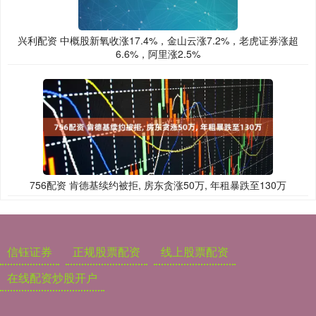
兴利配资 中概股新氧收涨17.4%，金山云涨7.2%，老虎证券涨超
6.6%，阿里涨2.5%
756配资 肯德基续约被拒, 房东贪涨50万, 年租暴跌至130万
信钰证券
正规股票配资
线上股票配资
在线配资炒股开户