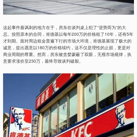
这起事件最讽刺的地方在于，房东在谈判桌上犯了“逆势而为”的大
忌。按照原本的合同，肯德基以每年200万的价格租了10年，还有5年
才到期。面对周边租金普遍下行的市场大环境，肯德基展现了极大的
诚意，提出愿意以180万的价格续约，这不仅是理性的止损，更是对
商业周期的尊重。然而，房东被贪婪蒙蔽了双眼，无视市场规律，执
意要求涨价至230万，最终导致谈判破裂。