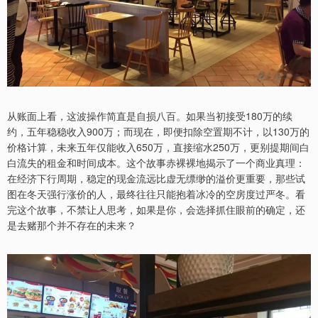
从账面上看，这波操作简直是自损八百。如果当初接受180万的续
约，五年稳稳收入900万；而现在，即便扣除空置期不计，以130万的
价格计算，未来五年仅能收入650万，直接缩水250万，更别提期间白
白流失的租金和时间成本。这个故事赤裸裸地揭示了一个商业真理：
在经济下行周期，稳定的现金流远比虚无缥缈的溢价更重要，那些试
图在冬天强行涨价的人，最终往往只能抱着冰冷的空房度过严冬。看
完这个故事，不禁让人思考，如果是你，会选择抓住眼前的确定，还
是去赌那个并不存在的未来？