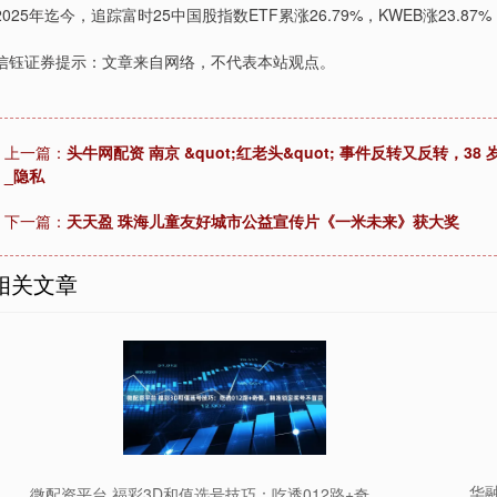
2025年迄今，追踪富时25中国股指数ETF累涨26.79%，KWEB涨23.87%，
信钰证券提示：文章来自网络，不代表本站观点。
上一篇：
头牛网配资 南京 &quot;红老头&quot; 事件反转又反转
_隐私
下一篇：
天天盈 珠海儿童友好城市公益宣传片《一米未来》获大奖
相关文章
华
微配资平台 福彩3D和值选号技巧：吃透012路+奇