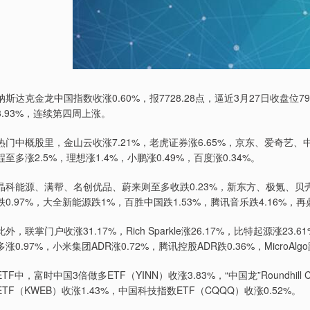
纳斯达克金龙中国指数收涨0.60%，报7728.28点，逼近3月27日收盘位79
3.93%，连续第四周上涨。
热门中概股里，金山云收涨7.21%，老虎证券涨6.65%，京东、爱奇艺、
程至多涨2.5%，理想涨1.4%，小鹏涨0.49%，百度涨0.34%。
晶科能源、满帮、名创优品、蔚来则至多收跌0.23%，新东方、极氪、
跌0.97%，大全新能源跌1%，百胜中国跌1.53%，腾讯音乐跌4.16%，再
此外，联掌门户收涨31.17%，Rich Sparkle涨26.17%，比特起源涨23.
多涨0.97%，小米集团ADR涨0.72%，腾讯控股ADR跌0.36%，MicroAlgo
ETF中，富时中国3倍做多ETF（YINN）收涨3.83%，“中国龙”Roundhill 
ETF（KWEB）收涨1.43%，中国科技指数ETF（CQQQ）收涨0.52%。