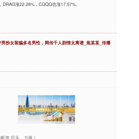
DRAG涨22.28%，CQQQ也涨17.57%。
，38 岁男扮女装骗多名男性，网传千人剧情太离谱_焦某某_传播
融配资 巨头，力推！