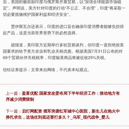
后，美国积极鼓励印度与俄罗斯开展贸易，以“加强全球能源市场稳
定”。声明说，美方针对印度的行动“不公正、不合理”，印度“将采取一
切必要措施维护国家利益和经济安全”。
贾伊斯瓦尔还表示，印度的进口旨在确保印度消费者能够负担得
起产品，这是当前世界形势下的必然选择。
据报道，美印双方近期举行多轮贸易谈判，但印度一直拒绝按美
国要求的给予美方农业和乳业关税优惠。根据美国7月31日公布的对
69个贸易伙伴关税税率，印度输美商品将被征收25%关税。
信钰证券提示：文章来自网络，不代表本站观点。
上一篇：
盈富优配 国家发改委布局下半年经济工作：推动地方有
序减少消费限制
下一篇：
启灯网配资 俄军突袭红军城中心医院，新生儿在炮火中
挣扎求生，这场仗到底还要打多久？_乌军_现代战争_婴儿