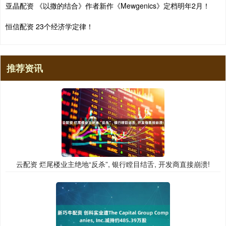
亚晶配资 《以撒的结合》作者新作《Mewgenics》定档明年2月！
恒信配资 23个经济学定律！
推荐资讯
云配资 烂尾楼业主绝地“反杀”, 银行瞠目结舌, 开发商直接崩溃!