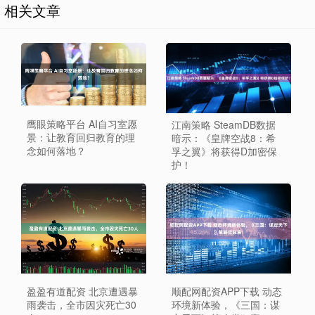
相关文章
鹰眼策略平台 AI自习室愿
江南策略 SteamDB数据
景：让教育回归教育的理
暗示：《皇牌空战8：希
念如何落地？
孚之翼》将获得D加密保
护！
盈盈有道配资 北京遭遇暴
顺配网配资APP下载 动态
雨袭击，全市因灾死亡30
环境新体验，《三国：谋