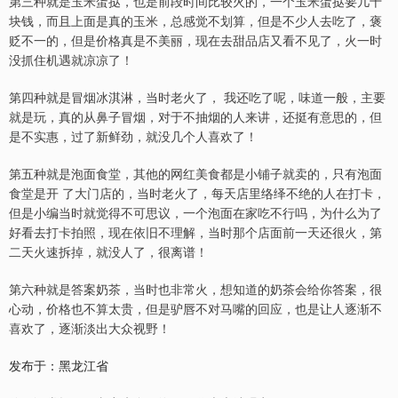
第三种就是玉米蛋挞，也是前段时间比较火的，一个玉米蛋挞要几十
块钱，而且上面是真的玉米，总感觉不划算，但是不少人去吃了，褒
贬不一的，但是价格真是不美丽，现在去甜品店又看不见了，火一时
没抓住机遇就凉凉了！
第四种就是冒烟冰淇淋，当时老火了， 我还吃了呢，味道一般，主要
就是玩，真的从鼻子冒烟，对于不抽烟的人来讲，还挺有意思的，但
是不实惠，过了新鲜劲，就没几个人喜欢了！
第五种就是泡面食堂，其他的网红美食都是小铺子就卖的，只有泡面
食堂是开 了大门店的，当时老火了，每天店里络绎不绝的人在打卡，
但是小编当时就觉得不可思议，一个泡面在家吃不行吗，为什么为了
好看去打卡拍照，现在依旧不理解，当时那个店面前一天还很火，第
二天火速拆掉，就没人了，很离谱！
第六种就是答案奶茶，当时也非常火，想知道的奶茶会给你答案，很
心动，价格也不算太贵，但是驴唇不对马嘴的回应，也是让人逐渐不
喜欢了，逐渐淡出大众视野！
发布于：黑龙江省