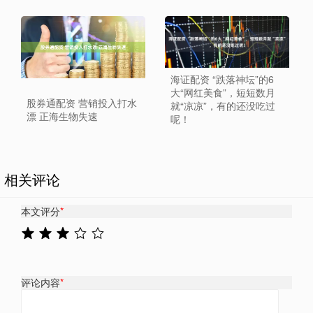
海证配资 “跌落神坛”的6
大“网红美食”，短短数月
股券通配资 营销投入打水
就“凉凉”，有的还没吃过
漂 正海生物失速
呢！
相关评论
本文评分
*
评论内容
*