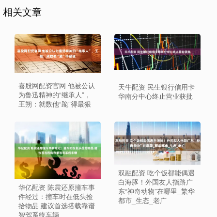
相关文章
喜股网配资官网 他被公认
天牛配资 民生银行信用卡
为鲁迅精神的“继承人”，
华南分中心终止营业获批
王朔：就数他“跪”得最狠
双融配资 吃个饭都能偶遇
白海豚！外国友人指路广
华亿配资 陈震还原撞车事
东“神奇动物”在哪里_繁华
件经过：撞车时在低头捡
都市_生态_老广
拾物品 建议首选搭载靠谱
智驾系统车辆