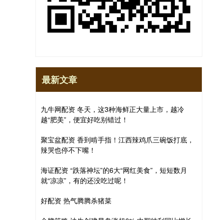
最新文章
九牛网配资 冬天，这3种海鲜正大量上市，越冷
越“肥美”，便宜好吃别错过！
聚宝盆配资 香到啃手指！江西辣鸡爪三碗饭打底，
辣哭也停不下嘴！
海证配资 “跌落神坛”的6大“网红美食”，短短数月
就“凉凉”，有的还没吃过呢！
好配资 热气腾腾杀猪菜