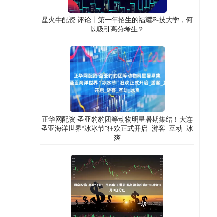
星火牛配资 评论丨第一年招生的福耀科技大学，何
以吸引高分考生？
正华网配资 圣亚豹豹团等动物明星暑期集结！大连
圣亚海洋世界“冰冰节”狂欢正式开启_游客_互动_冰
爽