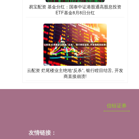
易宝配资 基金分红：国泰中证港股通高股息投资
ETF基金8月8日分红
云配资 烂尾楼业主绝地“反杀”, 银行瞠目结舌, 开发
商直接崩溃!
信钰证券
友情链接：