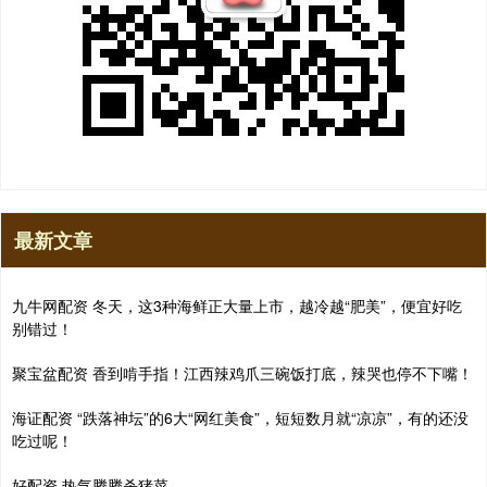
最新文章
九牛网配资 冬天，这3种海鲜正大量上市，越冷越“肥美”，便宜好吃
别错过！
聚宝盆配资 香到啃手指！江西辣鸡爪三碗饭打底，辣哭也停不下嘴！
海证配资 “跌落神坛”的6大“网红美食”，短短数月就“凉凉”，有的还没
吃过呢！
好配资 热气腾腾杀猪菜