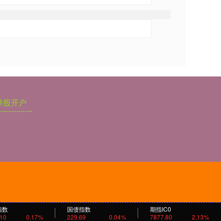
炒股开户
指数
国债指数
期指IC0
.10
0.17%
229.69
0.04%
7877.80
2.13%