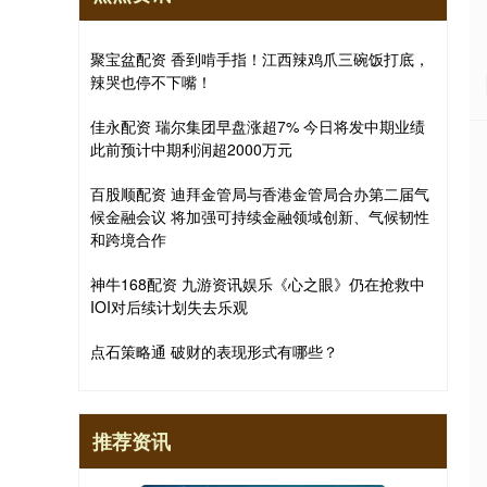
聚宝盆配资 香到啃手指！江西辣鸡爪三碗饭打底，
辣哭也停不下嘴！
佳永配资 瑞尔集团早盘涨超7% 今日将发中期业绩
此前预计中期利润超2000万元
百股顺配资 迪拜金管局与香港金管局合办第二届气
候金融会议 将加强可持续金融领域创新、气候韧性
和跨境合作
神牛168配资 九游资讯娱乐《心之眼》仍在抢救中
IOI对后续计划失去乐观
点石策略通 破财的表现形式有哪些？
推荐资讯