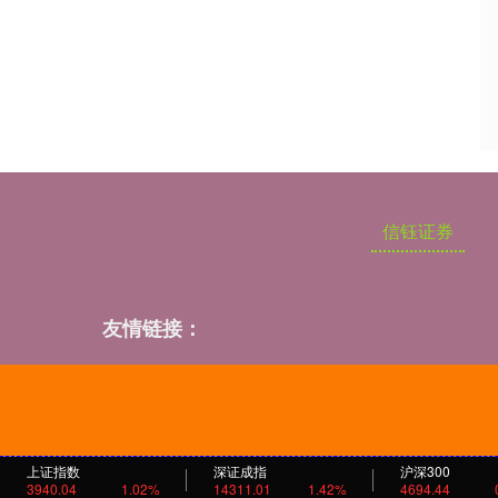
信钰证券
友情链接：
上证指数
深证成指
沪深300
3940.04
1.02%
14311.01
1.42%
4694.44