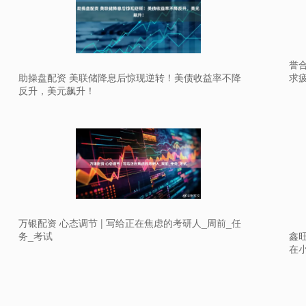
誉
求
助操盘配资 美联储降息后惊现逆转！美债收益率不降
反升，美元飙升！
万银配资 心态调节 | 写给正在焦虑的考研人_周前_任
务_考试
鑫
在