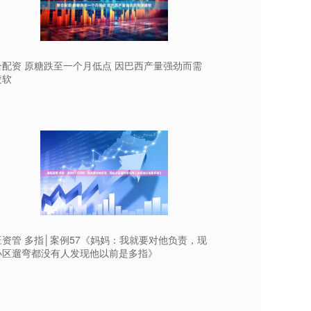
合配资 原糖跌至一个月低点 因巴西产量强劲而需
疲软
旺资管 多指│案例57《妈妈：我就要对他负责，现
小区遛弯都没有人发现他以前是多指》