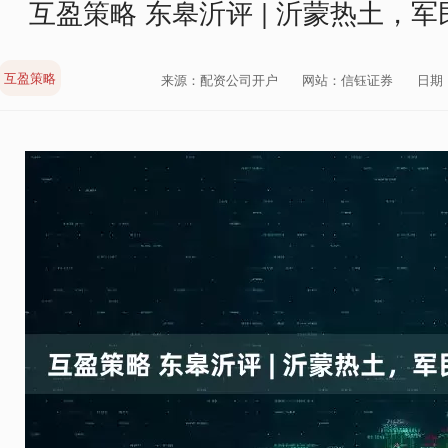
互盈策略 东皋沂评 | 沂蒙热土，
互盈策略
来源：配资公司开户
网站：信钰证券
日期：2