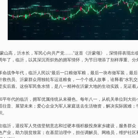
“蒙山高，沂水长，军民心向共产党……”这首《沂蒙颂》，深情得表现出
周年了，临沂，以其深沉而炽热的拥军情怀，为节日增添了别样厚重、分
革命战争年代，临沂人民以“最后一口粮做军粮，最后一块布做军装，最后
汁救伤员、沂蒙群众用独轮车运送粮食，一个个感人故事，诠释着“水乳交
坚实后盾。这份军民鱼水情，是八一精神在沂蒙大地的生动实践，见证着
和平年代的临沂，拥军优属传统从未褪色。每年八一，从机关单位到大街
话往昔、展望未来；爱心企业为军人家庭送去生活物资，解决实际困难；学
识。
在临沂，退役军人凭借坚韧意志和过硬本领积极投身家乡建设，服务群众
色产业，助力脱贫致富；在基层治理中，担任调解员、网格员，维护社区和