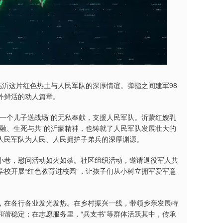
临沂这片红色热土与人民军队的深厚情谊。弹指之间建军98
外鲜活的动人篇章。
一个儿子送战场”的无私奉献，支援人民军队。沂蒙红嫂乳
融、生死与共”的沂蒙精神，也铸就了人民军队发展壮大的
人民军队为人民、人民拥护子弟兵的深厚渊源。
小巷，慰问活动如火如荼。社区组织活动，邀请退役军人共
校开展“红色教育进校园”，让孩子们从小树立拥军爱军意
，在各行各业发光发热。在乡村振兴一线，带领乡亲发展特
谐稳定；在志愿服务里，“兵支书”等群体活跃其中，传承