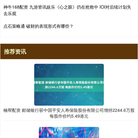
神牛168配资 九游资讯娱乐《心之眼》仍在抢救中 IOI对后续计划失
去乐观
点石策略通 破财的表现形式有哪些？
推荐资讯
楠帮配资 邮储银行获中国平安人寿保险股份有限公司增持2244.6万股
每股作价约5.49港元