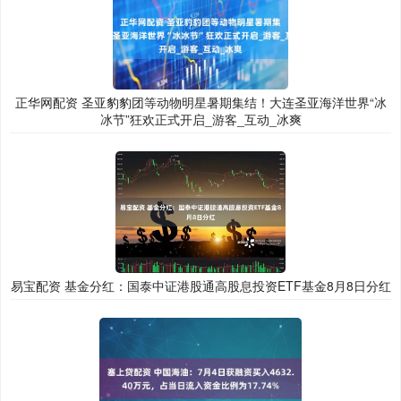
正华网配资 圣亚豹豹团等动物明星暑期集结！大连圣亚海洋世界“冰
冰节”狂欢正式开启_游客_互动_冰爽
易宝配资 基金分红：国泰中证港股通高股息投资ETF基金8月8日分红