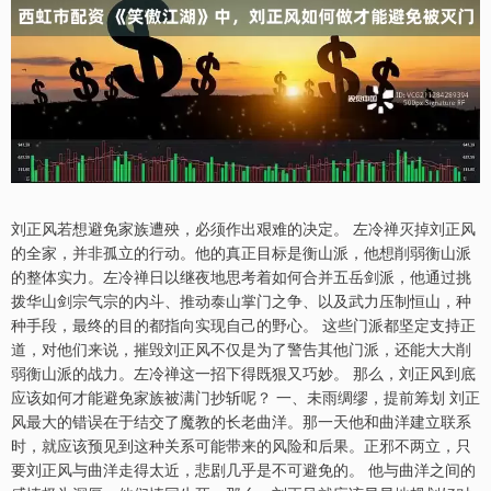
刘正风若想避免家族遭殃，必须作出艰难的决定。 左冷禅灭掉刘正风
的全家，并非孤立的行动。他的真正目标是衡山派，他想削弱衡山派
的整体实力。左冷禅日以继夜地思考着如何合并五岳剑派，他通过挑
拨华山剑宗气宗的内斗、推动泰山掌门之争、以及武力压制恒山，种
种手段，最终的目的都指向实现自己的野心。 这些门派都坚定支持正
道，对他们来说，摧毁刘正风不仅是为了警告其他门派，还能大大削
弱衡山派的战力。左冷禅这一招下得既狠又巧妙。 那么，刘正风到底
应该如何才能避免家族被满门抄斩呢？ 一、未雨绸缪，提前筹划 刘正
风最大的错误在于结交了魔教的长老曲洋。那一天他和曲洋建立联系
时，就应该预见到这种关系可能带来的风险和后果。正邪不两立，只
要刘正风与曲洋走得太近，悲剧几乎是不可避免的。 他与曲洋之间的