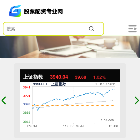
上证指数
3940.04
39.68
1.02%