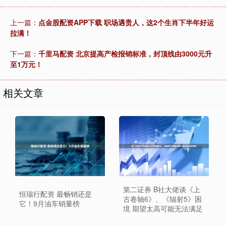
上一篇：
点金股配资APP下载 职场遇贵人，这2个生肖下半年好运
拉满！
下一篇：
千里马配资 北京提高产检报销标准，封顶线由3000元升
至1万元！
相关文章
第二证券 B社大佬谈《上
恒瑞行配资 最畅销还是
古卷轴6》、《辐射5》困
它！9月油车销量榜
境 期望太高可能无法满足